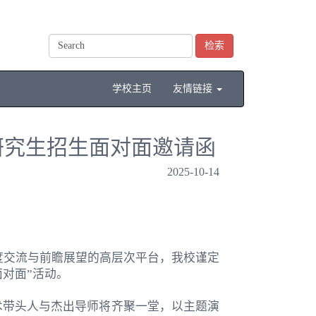
检索
学校主页
友情链接
暨研究生招生面对面邀请函
2025-10-14
度交流与前瞻展望的高层次平台，我校谨定
对面”活动。
术带头人与杰出导师将齐聚一堂，以主题演