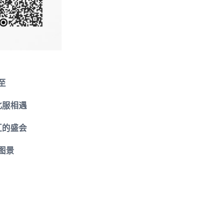
至
北服相遇
汇的盛会
图景