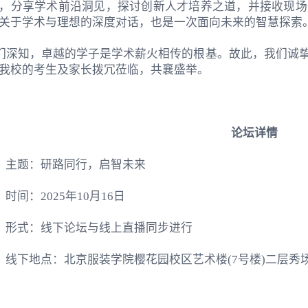
，分享学术前沿洞见，探讨创新人才培养之道，并接收现场
关于学术与理想的深度对话，也是一次面向未来的智慧探索
们深知，卓越的学子是学术薪火相传的根基。故此，我们诚
我校的考生及家长拨冗莅临，共襄盛举。
论坛详情
主题：研路同行，启智未来
时间：
2025
年
10
月
16
日
形式：线下论坛与线上直播同步进行
线下地点：北京服装学院樱花园校区艺术楼
(7
号楼
)
二层秀