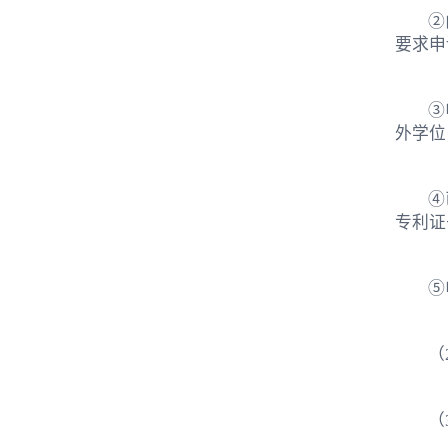
②
要求申
③
外学位
④
专利证
⑤
（
（