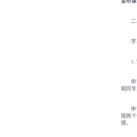
堂听课
二
学
1
申
相同专
申
理两个
理。