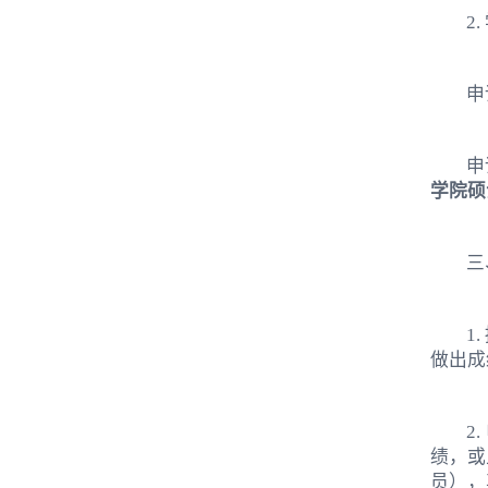
2
申
申
学院硕
三
1
做出成
2
绩，或
员），