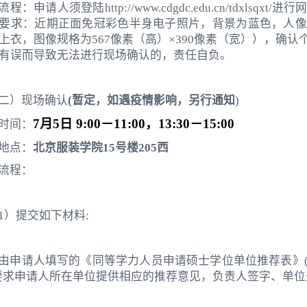
. 流程：申请人须登陆http://www.cdgdc.edu.cn/tdx
要求：近期正面免冠彩色半身电子照片，背景为蓝色，人像
上衣，图像规格为567像素（高）×390像素（宽）），确
有误而导致无法进行现场确认的，责任自负。
二）现场确认
(暂定，如遇疫情影响，另行通知
)
7
月
5
日
9:00
－
11:00
，
13:30
－
15:00
. 时间：
. 地点：
北京服装学院15号楼205西
. 流程：
1）提交如下材料:
由申请人填写的《同等学力人员申请硕士学位单位推荐表》
要求申请人所在单位提供相应的推荐意见，负责人签字、单位