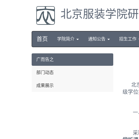
北京服装学院研
首页
学院简介
通知公告
招生工作
广而告之
部门动态
北
成果展示
级学位
一
采