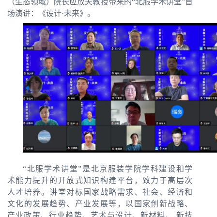
（生态领域）院长应放天教授带来的
“
北服学术讲堂
”
首
场演讲：《设计
·
未来》。
“
北服学术讲堂
”
是北京服装学院学科建设和学
术能力提升的开放式知识构建平台，致力于高层次
人才培养。讲堂对标国家战略需求、社会、经济和
文化的发展趋势、产业发展等，以国家创新战略、
产业政策、行业趋势、艺术与设计、新材料、 新技